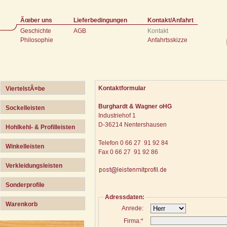
Ãœber uns
Lieferbedingungen
Kontakt/Anfahrt
Geschichte
AGB
Kontakt
Philosophie
Anfahrtsskizze
Kontaktformular
ViertelstÃ¤be
Burghardt & Wagner oHG
Sockelleisten
Industriehof 1
D-36214 Nentershausen
Hohlkehl- & Profilleisten
Telefon 0 66 27 91 92 84
Winkelleisten
Fax 0 66 27 91 92 86
Verkleidungsleisten
Sonderprofile
Adressdaten:
Warenkorb
Anrede:
Firma:*